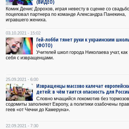
(ВИДЕО)
Комик Денис Дорохов, играя невесту в сценке со свадьбо
поцеловал партнера по команде Александра Панекина,
игравшего жениха.
03.10.2021 - 15:02
Гей-лобби тянет руки к украинским шко
(ФОТО)
Учителей школ города Николаева учат, как
себя с извращенцами.
25.09.2021 - 6:00
Извращенцы массово калечат европейск
детей: в чём таится опасность для Росси
Словно мчащийся локомотив без тормозов
содомиты заполняют Европу, а политики озабочены пра
геев «от Чечни до Камеруна».
22.09.2021 - 7:30