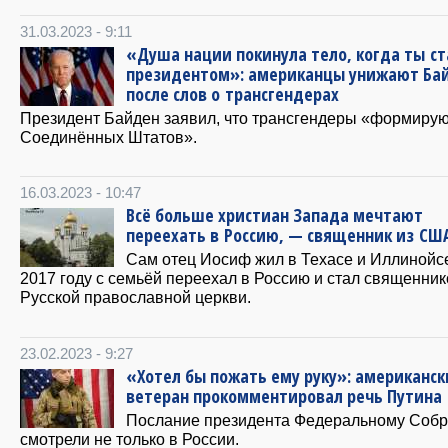
31.03.2023 - 9:11
«Душа нации покинула тело, когда ты ст
президентом»: американцы унижают Ба
после слов о трансгендерах
Президент Байден заявил, что трансгендеры «формиру
Соединённых Штатов».
16.03.2023 - 10:47
Всё больше христиан Запада мечтают
переехать в Россию, — священник из СШ
Сам отец Иосиф жил в Техасе и Иллинойсе
2017 году с семьёй переехал в Россию и стал священни
Русской православной церкви.
23.02.2023 - 9:27
«Хотел бы пожать ему руку»: американс
ветеран прокомментировал речь Путина
Послание президента Федеральному Соб
смотрели не только в России.