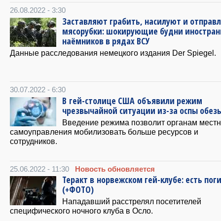
26.08.2022 - 3:30
Заставляют грабить, насилуют и отправ
мясорубки: шокирующие будни иностра
наёмников в рядах ВСУ
Данные расследования немецкого издания Der Spiegel.
30.07.2022 - 6:30
В гей-столице США объявили режим
чрезвычайной ситуации из-за оспы обез
Введение режима позволит органам местн
самоуправления мобилизовать больше ресурсов и
сотрудников.
25.06.2022 - 11:30
Новость обновляется
Теракт в норвежском гей-клубе: есть по
(+ФОТО)
Нападавший расстрелял посетителей
специфического ночного клуба в Осло.