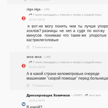
olga olga
— (-31)
У меня семнадцать с плюсом и теперь я средний класс
16.04 в 08:28
 я  вот не  могу  понять  чем  ты  лучше  упоротых  
хохлов? разницы  не  нет. а  судя  по  кол-ву  
минусов   понимаю  что  такие же   упоротые 
кастрюлеголовые
#
!
Пожаловаться
зеха зеха
— (-49)
У меня семнадцать с плюсом и теперь я средний класс
16.04 в 08:33
А в какой стране километровые очереди  
машинами "скорой помощи" перед больница
#
!
Пожаловаться
Дрессировщик Хомячков
— (10097)
зеха зеха
16.04 в 08:45
В какой?