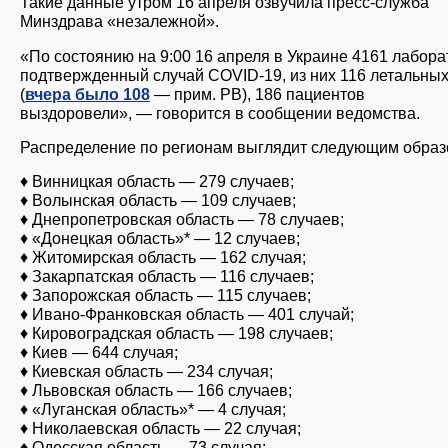
Такие данные утром 16 апреля озвучила пресс-служба
Минздрава «незалежной».
«По состоянию на 9:00 16 апреля в Украине 4161 лабор
подтвержденный случай COVID-19, из них 116 летальны
(
вчера было 108
— прим. РВ), 186 пациентов
выздоровели», — говорится в сообщении ведомства.
Распределение по регионам выглядит следующим образ
♦ Винницкая область — 279 случаев;
♦ Волынская область — 109 случаев;
♦ Днепропетровская область — 78 случаев;
♦ «Донецкая область»* — 12 случаев;
♦ Житомирская область — 162 случая;
♦ Закарпатская область — 116 случаев;
♦ Запорожская область — 115 случаев;
♦ Ивано-Франковская область — 401 случай;
♦ Кировоградская область — 198 случаев;
♦ Киев — 644 случая;
♦ Киевская область — 234 случая;
♦ Львовская область — 166 случаев;
♦ «Луганская область»* — 4 случая;
♦ Николаевская область — 22 случая;
♦ Одесская область — 73 случая;