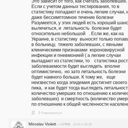
Это зависит от того, как считать заболевших. 
Если с учетом данных тестирования, то в 
статистику попадают и очень легкие случаи, и
даже бессимптомное течение болезни 
Разумеется, у этих людей есть хороший шанс
вылечиться, и  летальность  болезни будет 
относительно небольшой   . Если же, как на 
Украине, в статистику  выносят только попав
в больницу,  тяжело заболевших, с явными 
клиническими признаками  короновирусной 
инфекции и пневмонией ( а легкие случаи 
выпадают из статистики, то    статистика рост
заболеваемости будет выглядеть  вполне 
оптимистично,  но зато летальность болезни 
будет намного больше. К тому же,   еще 
неизвестно когда эпидемия достигнет своего 
пика,  и как будет тогда выглядеть летальность
количество умерших по отношению к количес
заболевших)  и смертность (количество умер
по отношению к общей численности населени
#
!
Пожаловаться
Miroslav Violett
— (-1763)
16.04 в 08:38