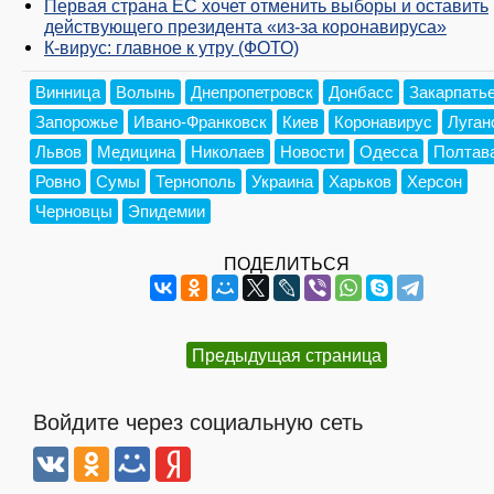
Первая страна ЕС хочет отменить выборы и оставить
действующего президента «из-за коронавируса»
К-вирус: главное к утру (ФОТО)
Винница
Волынь
Днепропетровск
Донбасс
Закарпать
Запорожье
Ивано-Франковск
Киев
Коронавирус
Луган
Львов
Медицина
Николаев
Новости
Одесса
Полтав
Ровно
Сумы
Тернополь
Украина
Харьков
Херсон
Черновцы
Эпидемии
ПОДЕЛИТЬСЯ
Предыдущая страница
Войдите через социальную сеть