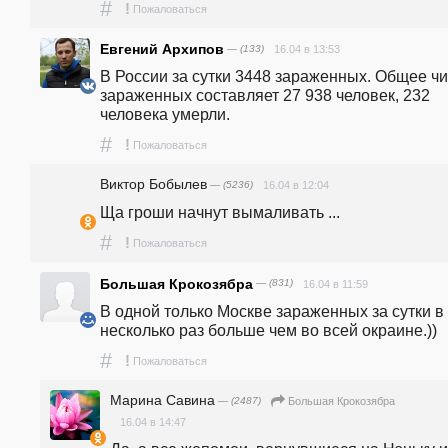
#
!
Пожаловаться
Евгений Архипов
— (133)
16.04 в 13:53
В России за сутки 3448 зараженных. Общее чи
зараженных составляет 27 938 человек, 232 
человека умерли. 
#
!
Пожаловаться
Виктор Бобылев
— (5236)
16.04 в 12:04
Ща гроши начнут вымаливать ...
#
!
Пожаловаться
Большая Крокозябра
— (831)
16.04 в 11:59
В одной только Москве зараженных за сутки в 
несколько раз больше чем во всей окраине.))
#
!
Пожаловаться
Марина Савина
— (2487)
Большая Крокозябра
16.04 в 14:47