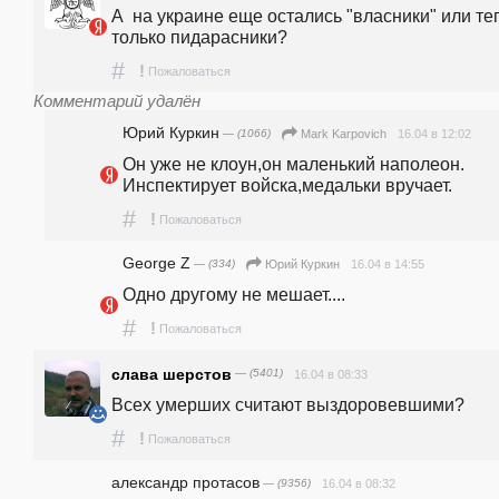
А  на украине еще остались "власники" или теп
только пидapacники?
#
!
Пожаловаться
Комментарий удалён
Юрий Куркин
— (1066)
16.04 в 12:02
Mark Karpovich
Он уже не клоун,он маленький наполеон. 
Инспектирует войска,медальки вручает.
#
!
Пожаловаться
George Z
— (334)
16.04 в 14:55
Юрий Куркин
Одно другому не мешает....
#
!
Пожаловаться
слава шерстов
— (5401)
16.04 в 08:33
Всех умерших считают выздоровевшими?
#
!
Пожаловаться
александр протасов
— (9356)
16.04 в 08:32