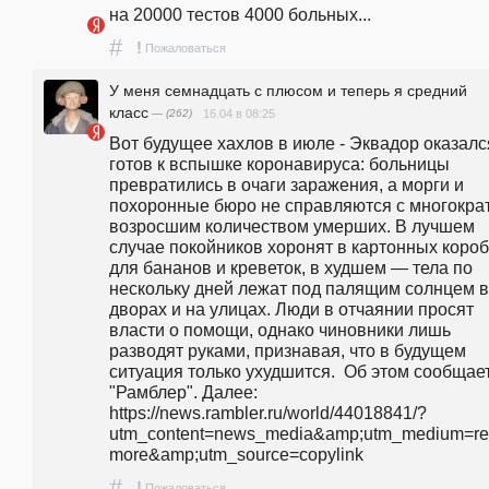
на 20000 тестов 4000 больных...
#
!
Пожаловаться
У меня семнадцать с плюсом и теперь я средний
класс
— (262)
16.04 в 08:25
Вот будущее хахлов в июле - Эквадор оказался
готов к вспышке коронавируса: больницы 
превратились в очаги заражения, а морги и 
похоронные бюро не справляются с многократ
возросшим количеством умерших. В лучшем 
случае покойников хоронят в картонных короб
для бананов и креветок, в худшем — тела по 
нескольку дней лежат под палящим солнцем в
дворах и на улицах. Люди в отчаянии просят 
власти о помощи, однако чиновники лишь 
разводят руками, признавая, что в будущем 
ситуация только ухудшится.  Об этом сообщает
"Рамблер". Далее: 
https://news.rambler.ru/world/44018841/?
utm_content=news_media&amp;utm_medium=r
more&amp;utm_source=copylink 
#
!
Пожаловаться