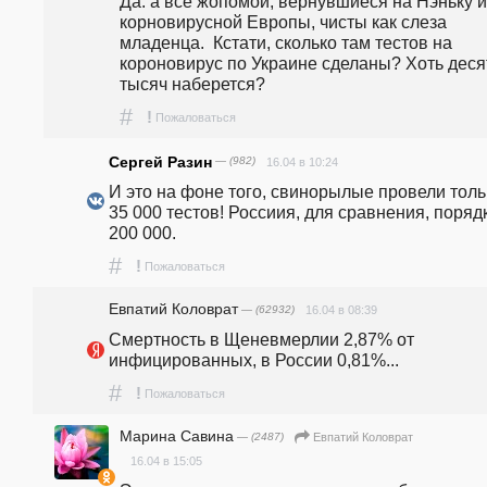
Да. а все жопомои, вернувшиеся на Нэньку из
корновирусной Европы, чисты как слеза 
младенца.  Кстати, сколько там тестов на 
короновирус по Украине сделаны? Хоть десят
тысяч наберется?
#
!
Пожаловаться
Сергей Разин
— (982)
16.04 в 10:24
И это на фоне того, свинорылые провели тольк
35 000 тестов! Россиия, для сравнения, порядк
200 000.
#
!
Пожаловаться
Евпатий Коловрат
— (62932)
16.04 в 08:39
Смертность в Щеневмерлии 2,87% от 
инфицированных, в России 0,81%...
#
!
Пожаловаться
Марина Савина
— (2487)
Евпатий Коловрат
16.04 в 15:05