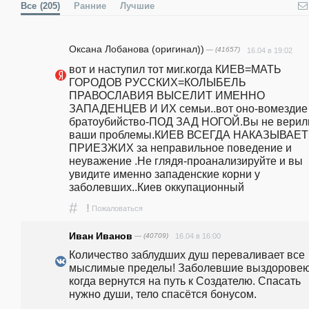
Все
(205)
Ранние
Лучшие
Оксана Лобанова (оригинал))
— (41657)
16.04 в 19:02
вот и наступил тот миг.когда КИЕВ=МАТЬ 
ГОРОДОВ РУССКИХ=КОЛЫБЕЛЬ 
ПРАВОСЛАВИЯ ВЫСЕЛИТ ИМЕННО 
ЗАПАДЕНЦЕВ И ИХ семьи..вот оно-вомездие 
братоубийство-ПОД ЗАД НОГОЙ.Вы не верил
ваши проблемы.КИЕВ ВСЕГДА НАКАЗЫВАЕТ 
ПРИЕЗЖИХ за неправильное поведение и 
неуважение .Не глядя-проанализируйте и вы 
увидите именно западенские корни у 
заболевших..Киев оккупационный
#
!
Пожаловаться
Иван Иванов
— (40709)
16.04 в 16:00
Количество заблудших душ переваливает все 
мыслимые пределы! Заболевшие выздоровеют
когда вернутся на путь к Создателю. Спасать 
нужно души, тело спасётся бонусом.